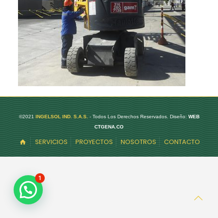
©2021
INGELSOL IND. S.A.S.
- Todos Los Derechos Reservados. Diseño:
WEB
CTGENA.CO
SERVICIOS
PROYECTOS
NOSOTROS
CONTACTO
1