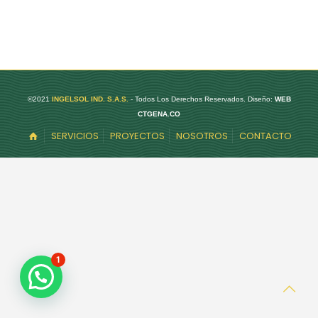
©2021
INGELSOL IND. S.A.S.
- Todos Los Derechos Reservados. Diseño:
WEB
CTGENA.CO
SERVICIOS
PROYECTOS
NOSOTROS
CONTACTO
1