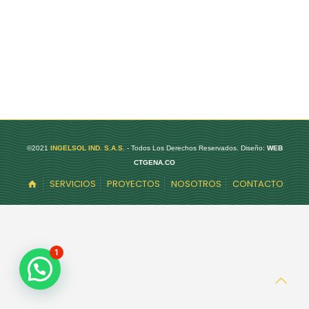
©2021
INGELSOL IND. S.A.S.
- Todos Los Derechos Reservados. Diseño:
WEB
CTGENA.CO
SERVICIOS
PROYECTOS
NOSOTROS
CONTACTO
1