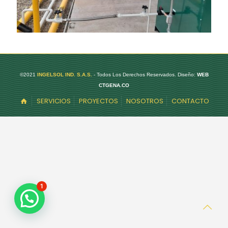
©2021
INGELSOL IND. S.A.S.
- Todos Los Derechos Reservados. Diseño:
WEB
CTGENA.CO
SERVICIOS
PROYECTOS
NOSOTROS
CONTACTO
1