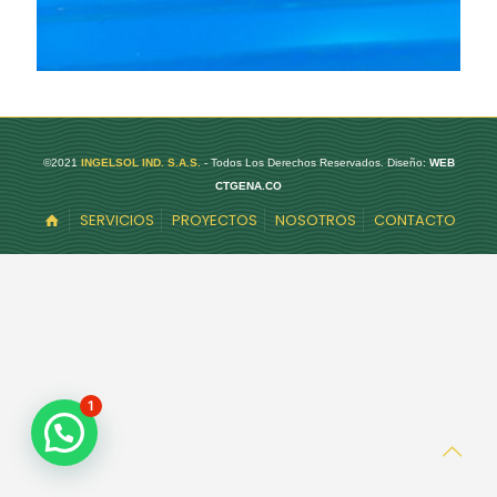
©2021
INGELSOL IND. S.A.S.
- Todos Los Derechos Reservados. Diseño:
WEB
CTGENA.CO
SERVICIOS
PROYECTOS
NOSOTROS
CONTACTO
1